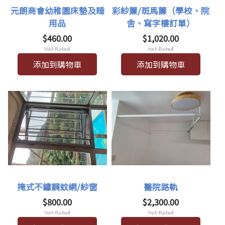
元朗商會幼稚園床墊及睡
彩紗簾/斑馬簾（學校、院
用品
舍、寫字樓訂單）
$460.00
$1,020.00
添加到購物車
添加到購物車
掩式不鏽鋼蚊網/紗窗
醫院路軌
$800.00
$2,300.00