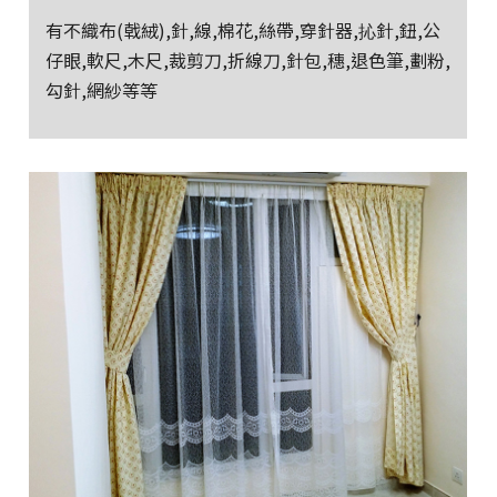
有不織布(戟絨),針,線,棉花,絲帶,穿針器,抋針,鈕,公
仔眼,軟尺,木尺,裁剪刀,折線刀,針包,穗,退色筆,劃粉,
勾針,網紗等等