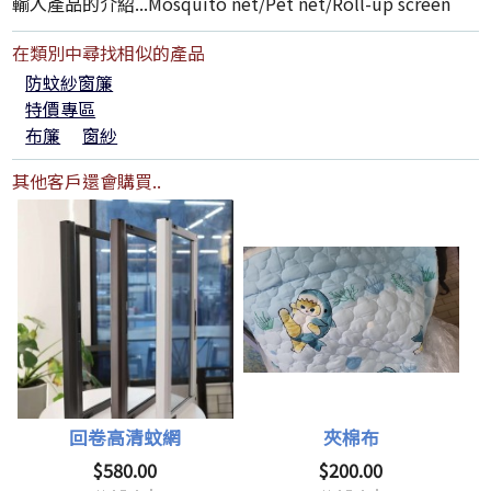
輸入產品的介紹...Mosquito net/Pet net/Roll-up screen
在類別中尋找相似的產品
防蚊紗窗簾
特價專區
布簾
窗紗
其他客戶還會購買..
回卷高清蚊網
夾棉布
$580.00
$200.00